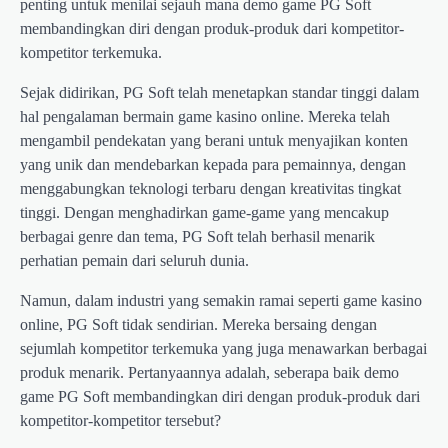
penting untuk menilai sejauh mana demo game PG Soft
membandingkan diri dengan produk-produk dari kompetitor-
kompetitor terkemuka.
Sejak didirikan, PG Soft telah menetapkan standar tinggi dalam
hal pengalaman bermain game kasino online. Mereka telah
mengambil pendekatan yang berani untuk menyajikan konten
yang unik dan mendebarkan kepada para pemainnya, dengan
menggabungkan teknologi terbaru dengan kreativitas tingkat
tinggi. Dengan menghadirkan game-game yang mencakup
berbagai genre dan tema, PG Soft telah berhasil menarik
perhatian pemain dari seluruh dunia.
Namun, dalam industri yang semakin ramai seperti game kasino
online, PG Soft tidak sendirian. Mereka bersaing dengan
sejumlah kompetitor terkemuka yang juga menawarkan berbagai
produk menarik. Pertanyaannya adalah, seberapa baik demo
game PG Soft membandingkan diri dengan produk-produk dari
kompetitor-kompetitor tersebut?