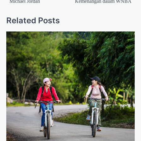
Michael Jordan
Kemenangan dalam WNBA
Related Posts