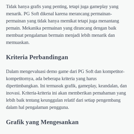
Tidak hanya grafis yang penting, tetapi juga gameplay yang
menarik. PG Soft dikenal karena merancang permainan-
permainan yang tidak hanya memikat tetapi juga menantang
pemain. Mekanika permainan yang dirancang dengan baik
membuat pengalaman bermain menjadi lebih menarik dan
memuaskan.
Kriteria Perbandingan
Dalam mengevaluasi demo game dari PG Soft dan kompetitor-
kompetitornya, ada beberapa kriteria yang harus
dipertimbangkan. Ini termasuk grafik, gameplay, keandalan, dan
inovasi. Kriteria-kriteria ini akan memberikan pemahaman yang
lebih baik tentang keunggulan relatif dari setiap pengembang
dalam hal pengalaman pengguna.
Grafik yang Mengesankan