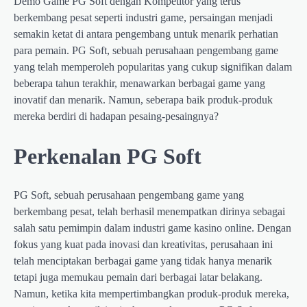
Demo Game PG Soft dengan Kompetitor yang terus
berkembang pesat seperti industri game, persaingan menjadi
semakin ketat di antara pengembang untuk menarik perhatian
para pemain. PG Soft, sebuah perusahaan pengembang game
yang telah memperoleh popularitas yang cukup signifikan dalam
beberapa tahun terakhir, menawarkan berbagai game yang
inovatif dan menarik. Namun, seberapa baik produk-produk
mereka berdiri di hadapan pesaing-pesaingnya?
Perkenalan PG Soft
PG Soft, sebuah perusahaan pengembang game yang
berkembang pesat, telah berhasil menempatkan dirinya sebagai
salah satu pemimpin dalam industri game kasino online. Dengan
fokus yang kuat pada inovasi dan kreativitas, perusahaan ini
telah menciptakan berbagai game yang tidak hanya menarik
tetapi juga memukau pemain dari berbagai latar belakang.
Namun, ketika kita mempertimbangkan produk-produk mereka,