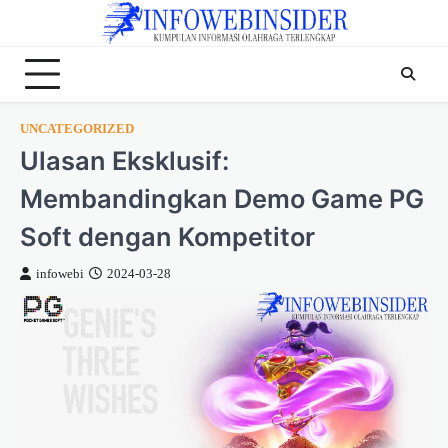
Skip
to
content
UNCATEGORIZED
Ulasan Eksklusif:
Membandingkan Demo Game PG
Soft dengan Kompetitor
infowebi
2024-03-28