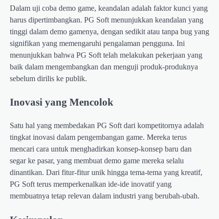
Dalam uji coba demo game, keandalan adalah faktor kunci yang
harus dipertimbangkan. PG Soft menunjukkan keandalan yang
tinggi dalam demo gamenya, dengan sedikit atau tanpa bug yang
signifikan yang memengaruhi pengalaman pengguna. Ini
menunjukkan bahwa PG Soft telah melakukan pekerjaan yang
baik dalam mengembangkan dan menguji produk-produknya
sebelum dirilis ke publik.
Inovasi yang Mencolok
Satu hal yang membedakan PG Soft dari kompetitornya adalah
tingkat inovasi dalam pengembangan game. Mereka terus
mencari cara untuk menghadirkan konsep-konsep baru dan
segar ke pasar, yang membuat demo game mereka selalu
dinantikan. Dari fitur-fitur unik hingga tema-tema yang kreatif,
PG Soft terus memperkenalkan ide-ide inovatif yang
membuatnya tetap relevan dalam industri yang berubah-ubah.