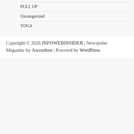
PULL UP
Uncategorized
YOGA
Copyright © 2026
INFOWEBINSIDER
| Newspulse
Magazine by
Ascendoor
| Powered by
WordPress
.