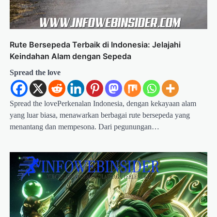
Rute Bersepeda Terbaik di Indonesia: Jelajahi
Keindahan Alam dengan Sepeda
Spread the love
Spread the lovePerkenalan Indonesia, dengan kekayaan alam
yang luar biasa, menawarkan berbagai rute bersepeda yang
menantang dan mempesona. Dari pegunungan…