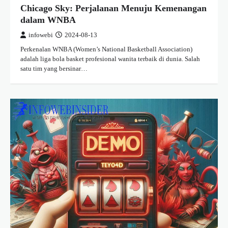
Chicago Sky: Perjalanan Menuju Kemenangan
dalam WNBA
infowebi
2024-08-13
Perkenalan WNBA (Women’s National Basketball Association)
adalah liga bola basket profesional wanita terbaik di dunia. Salah
satu tim yang bersinar…