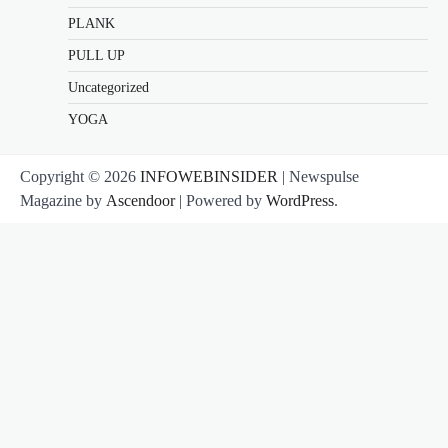
PLANK
PULL UP
Uncategorized
YOGA
Copyright © 2026
INFOWEBINSIDER
| Newspulse
Magazine by
Ascendoor
| Powered by
WordPress
.