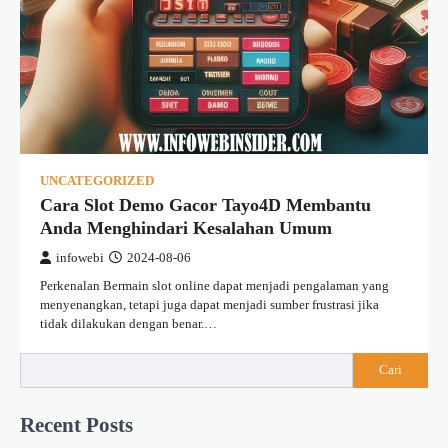
UNCATEGORIZED
Cara Slot Demo Gacor Tayo4D Membantu
Anda Menghindari Kesalahan Umum
infowebi
2024-08-06
Perkenalan Bermain slot online dapat menjadi pengalaman yang
menyenangkan, tetapi juga dapat menjadi sumber frustrasi jika
tidak dilakukan dengan benar.…
Cari
Recent Posts