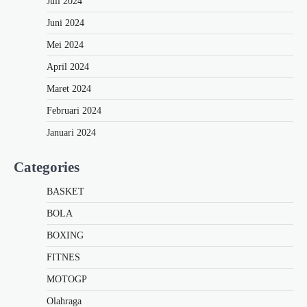
Juli 2024
Juni 2024
Mei 2024
April 2024
Maret 2024
Februari 2024
Januari 2024
Categories
BASKET
BOLA
BOXING
FITNES
MOTOGP
Olahraga