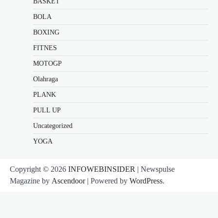
BASKET
BOLA
BOXING
FITNES
MOTOGP
Olahraga
PLANK
PULL UP
Uncategorized
YOGA
Copyright © 2026
INFOWEBINSIDER
| Newspulse
Magazine by
Ascendoor
| Powered by
WordPress
.