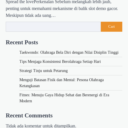
Spread the lovePerkenalan Sebelum melangkah lebih jauh,
penting untuk memahami mekanisme di balik slot demo gacor.
Meskipun tidak ada uang…
Cari
Recent Posts
Taekwondo: Olahraga Bela Diri dengan Nilai Disiplin Tinggi
Tips Menjaga Konsistensi Berolahraga Setiap Hari
Strategi Tinju untuk Petarung
Menguji Batasan Fisik dan Mental: Pesona Olahraga
Ketangkasan
Fitnes: Menuju Gaya Hidup Sehat dan Berenergi di Era
Modern
Recent Comments
Tidak ada komentar untuk ditampilkan.