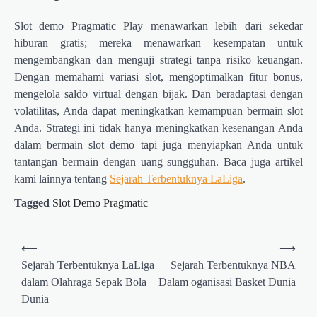
Slot demo Pragmatic Play menawarkan lebih dari sekedar
hiburan gratis; mereka menawarkan kesempatan untuk
mengembangkan dan menguji strategi tanpa risiko keuangan.
Dengan memahami variasi slot, mengoptimalkan fitur bonus,
mengelola saldo virtual dengan bijak. Dan beradaptasi dengan
volatilitas, Anda dapat meningkatkan kemampuan bermain slot
Anda. Strategi ini tidak hanya meningkatkan kesenangan Anda
dalam bermain slot demo tapi juga menyiapkan Anda untuk
tantangan bermain dengan uang sungguhan. Baca juga artikel
kami lainnya tentang
Sejarah Terbentuknya LaLiga
.
Tagged
Slot Demo Pragmatic
Navigasi
⟵
⟶
pos
Sejarah Terbentuknya LaLiga
Sejarah Terbentuknya NBA
dalam Olahraga Sepak Bola
Dalam oganisasi Basket Dunia
Dunia