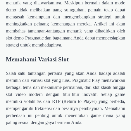
menarik yang ditawarkannya. Meskipun bermain dalam mode
demo tidak melibatkan uang sungguhan, pemain tetap dapat
mengasah kemampuan dan mengembangkan strategi untuk
meningkatkan peluang kemenangan mereka. Artikel ini akan
membahas tantangan-tantangan menarik yang dihadirkan oleh
slot demo Pragmatic dan bagaimana Anda dapat mempersiapkan
strategi untuk menghadapinya.
Memahami Variasi Slot
Salah satu tantangan pertama yang akan Anda hadapi adalah
memilih dari variasi slot yang luas. Pragmatic Play menawarkan
berbagai tema dan mekanisme permainan, dari slot klasik hingga
slot video modern dengan fitur-fitur inovatif. Setiap game
memiliki volatilitas dan RTP (Return to Player) yang berbeda,
mempengaruhi frekuensi dan besarnya pembayaran. Memahami
perbedaan ini penting untuk menentukan game mana yang
paling sesuai dengan gaya bermain Anda.