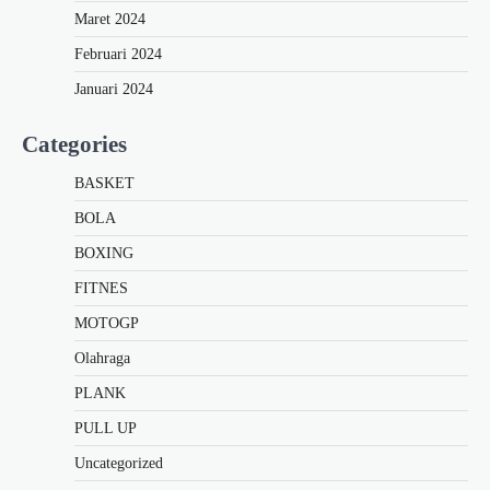
Maret 2024
Februari 2024
Januari 2024
Categories
BASKET
BOLA
BOXING
FITNES
MOTOGP
Olahraga
PLANK
PULL UP
Uncategorized