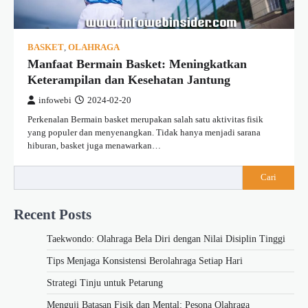
BASKET
,
OLAHRAGA
Manfaat Bermain Basket: Meningkatkan
Keterampilan dan Kesehatan Jantung
infowebi
2024-02-20
Perkenalan Bermain basket merupakan salah satu aktivitas fisik
yang populer dan menyenangkan. Tidak hanya menjadi sarana
hiburan, basket juga menawarkan…
Cari
Recent Posts
Taekwondo: Olahraga Bela Diri dengan Nilai Disiplin Tinggi
Tips Menjaga Konsistensi Berolahraga Setiap Hari
Strategi Tinju untuk Petarung
Menguji Batasan Fisik dan Mental: Pesona Olahraga