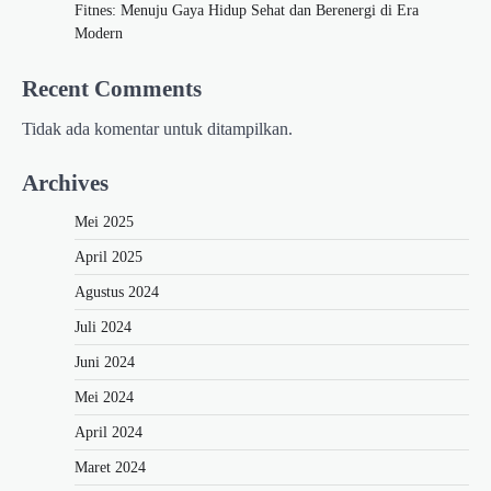
Fitnes: Menuju Gaya Hidup Sehat dan Berenergi di Era
Modern
Recent Comments
Tidak ada komentar untuk ditampilkan.
Archives
Mei 2025
April 2025
Agustus 2024
Juli 2024
Juni 2024
Mei 2024
April 2024
Maret 2024