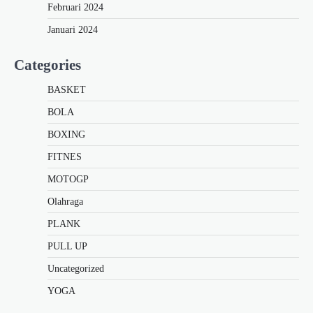
Februari 2024
Januari 2024
Categories
BASKET
BOLA
BOXING
FITNES
MOTOGP
Olahraga
PLANK
PULL UP
Uncategorized
YOGA