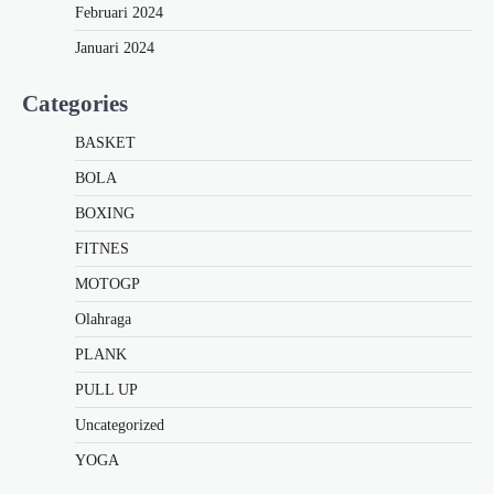
Februari 2024
Januari 2024
Categories
BASKET
BOLA
BOXING
FITNES
MOTOGP
Olahraga
PLANK
PULL UP
Uncategorized
YOGA