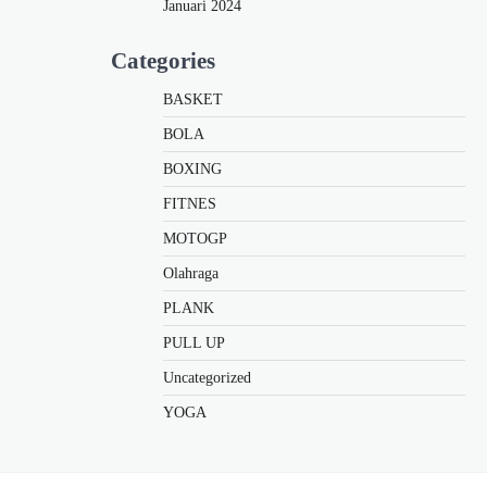
Januari 2024
Categories
BASKET
BOLA
BOXING
FITNES
MOTOGP
Olahraga
PLANK
PULL UP
Uncategorized
YOGA