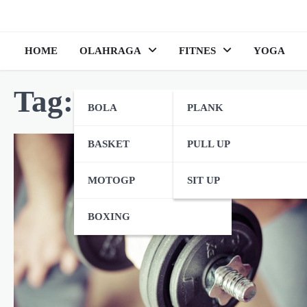
Skip
to
content
HOME
OLAHRAGA
FITNES
YOGA
Tag:
8 Barbel Yang B
BOLA
PLANK
BASKET
PULL UP
MOTOGP
SIT UP
BOXING